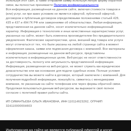
Используя этот сайт, а также отправляя заявку используя любую форму обратной
связи, вы полностью принимаете
Политику конфиденциальности
.
Вся информация, размещённая на данном сайте, включая стоимости товаров и
(или) услуг, ни при каких условиях не является офертой, публичной офертой,
договором и публичным договором определяемыми положениями статьей 426,
435 и 437 и 494 ГК РФ или заверениями об обязательствах. Любая информация,
представленная на данном сайте, носит исключительно информационный
характер. Информация о технологиях и иных качественных характеристиках услуг,
указанных на сайте, может быть изменена производителем без предварительного
уведомления. Фактические характеристики, цена, внешний вид товара или услуги
могут отличаться от тех, что были указаны на любой странице сайта в момент
оформления заказа, заявки или подписания договора с компанией. Все материалы
и информация, размещенные на данном веб-ресурсе, представлены
исключительно в информационных целях. Веб-ресурс не несет ответственности
за достоверность, полноту или актуальность представленной информации.
Информация, размещенная на веб-ресурсе, не может служить как юридическое
доказательство или как основание для подачи судебных исков. Полные условия
сотрудничества вы можете найти в договоре, который заключили с компанией. Для
получения подробной информации, пожалуйста, свяжитесь с менеджерами
компании, по указанным на сайте телефонам или через формы обратной связи.
Продолжая пользоваться данным веб-ресурсом, вы выражаете своё полное
согласие с политикой правил работы сайта.
ИП СИМАНТЬЕВА ОЛЬГА ИВАНОВНА, ИНН 110114623262, ОГРНИП
324110000004603
Информация на сайте не является публичной офертой и носит